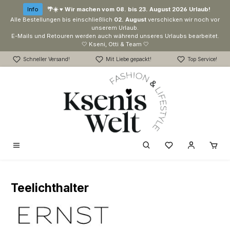
Zum Hauptinhalt springen
Info
🌴☀️ ♥ Wir machen vom 08. bis 23. August 2026 Urlaub!
Alle Bestellungen bis einschließlich
02. August
verschicken wir noch vor
unserem Urlaub.
E-Mails und Retouren werden auch während unseres Urlaubs bearbeitet.
🤍 Kseni, Otti & Team 🤍
Schneller Versand!
Mit Liebe gepackt!
Top Service!
Du hast 0 Produk
Teelichthalter