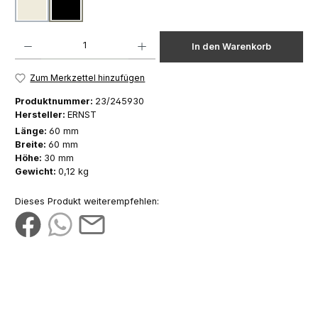
cremeweiß
schwarz
Produkt Anzahl: Gib den gewünschten Wert ein oder benutze die Schaltfläch
In den Warenkorb
Zum Merkzettel hinzufügen
Produktnummer:
23/245930
Hersteller:
ERNST
Länge:
60 mm
Breite:
60 mm
Höhe:
30 mm
Gewicht:
0,12 kg
Dieses Produkt weiterempfehlen: