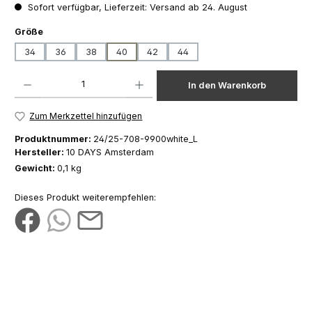
Sofort verfügbar, Lieferzeit: Versand ab 24. August
auswählen
Größe
34
36
38
40
42
44
Produkt Anzahl: Gib den gewünschten Wert ein oder benutze die Schaltfläch
In den Warenkorb
Zum Merkzettel hinzufügen
Produktnummer:
24/25-708-9900white_L
Hersteller:
10 DAYS Amsterdam
Gewicht:
0,1 kg
Dieses Produkt weiterempfehlen: