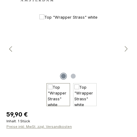
Bildergalerie überspringen
Regulärer Preis:
59,90 €
Inhalt:
1 Stück
Preise inkl. MwSt. zzgl. Versandkosten