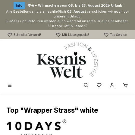
Zum Hauptinhalt springen
Info
🌴☀️ ♥ Wir machen vom 08. bis 23. August 2026 Urlaub!
Alle Bestellungen bis einschließlich
02. August
verschicken wir noch vor
unserem Urlaub.
E-Mails und Retouren werden auch während unseres Urlaubs bearbeitet.
🤍 Kseni, Otti & Team 🤍
Schneller Versand!
Mit Liebe gepackt!
Top Service!
Du hast 0 Produk
Top "Wrapper Strass" white