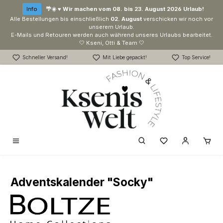
Zum Hauptinhalt springen
Info
🌴☀️ ♥ Wir machen vom 08. bis 23. August 2026 Urlaub!
Alle Bestellungen bis einschließlich
02. August
verschicken wir noch vor
unserem Urlaub.
E-Mails und Retouren werden auch während unseres Urlaubs bearbeitet.
🤍 Kseni, Otti & Team 🤍
Schneller Versand!
Mit Liebe gepackt!
Top Service!
Du hast 0 Produk
Adventskalender "Socky"