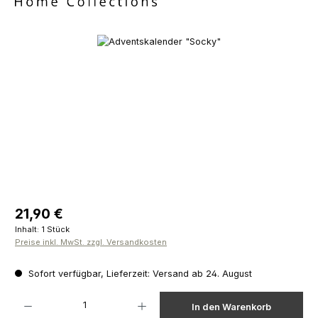
Bildergalerie überspringen
Regulärer Preis:
21,90 €
Inhalt:
1 Stück
Preise inkl. MwSt. zzgl. Versandkosten
Sofort verfügbar, Lieferzeit: Versand ab 24. August
Produkt Anzahl: Gib den gewünschten Wert ein oder benutze die Schaltfläch
In den Warenkorb