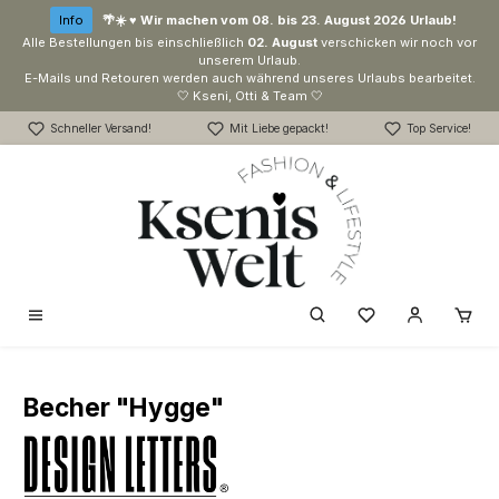
Zum Hauptinhalt springen
Info
🌴☀️ ♥ Wir machen vom 08. bis 23. August 2026 Urlaub!
Alle Bestellungen bis einschließlich
02. August
verschicken wir noch vor
unserem Urlaub.
E-Mails und Retouren werden auch während unseres Urlaubs bearbeitet.
🤍 Kseni, Otti & Team 🤍
Schneller Versand!
Mit Liebe gepackt!
Top Service!
Du hast 0 Produk
Becher "Hygge"